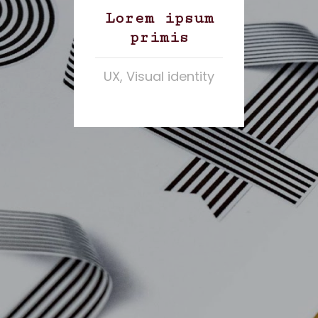
Lorem ipsum
primis
UX, Visual identity